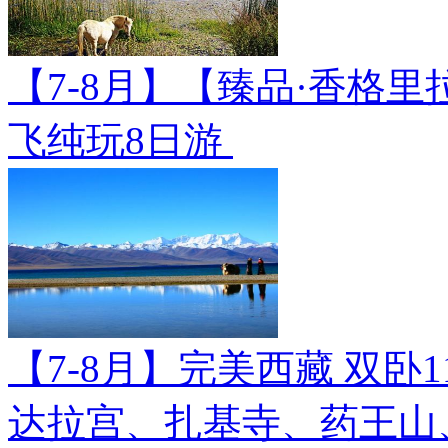
【7-8月】【臻品·香格里
飞纯玩8日游
【7-8月】完美西藏 双卧
达拉宫、扎基寺、药王山