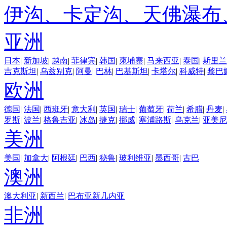
伊沟、卡定沟、天佛瀑布
亚洲
日本
|
新加坡
|
越南
|
菲律宾
|
韩国
|
柬埔寨
|
马来西亚
|
泰国
|
斯里兰
吉克斯坦
|
乌兹别克
|
阿曼
|
巴林
|
巴基斯坦
|
卡塔尔
|
科威特
|
黎巴
欧洲
德国
|
法国
|
西班牙
|
意大利
|
英国
|
瑞士
|
葡萄牙
|
荷兰
|
希腊
|
丹麦
|
罗斯
|
波兰
|
格鲁吉亚
|
冰岛
|
捷克
|
挪威
|
塞浦路斯
|
乌克兰
|
亚美尼
美洲
美国
|
加拿大
|
阿根廷
|
巴西
|
秘鲁
|
玻利维亚
|
墨西哥
|
古巴
澳洲
澳大利亚
|
新西兰
|
巴布亚新几内亚
非洲