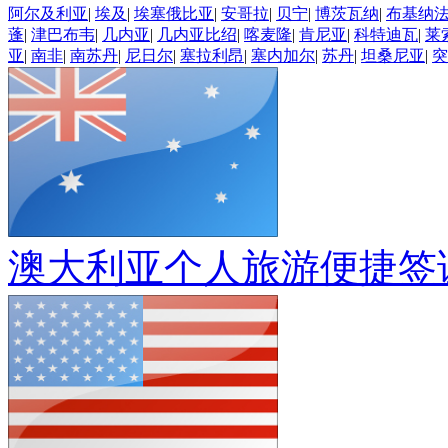
阿尔及利亚
|
埃及
|
埃塞俄比亚
|
安哥拉
|
贝宁
|
博茨瓦纳
|
布基纳
蓬
|
津巴布韦
|
几内亚
|
几内亚比绍
|
喀麦隆
|
肯尼亚
|
科特迪瓦
|
莱
亚
|
南非
|
南苏丹
|
尼日尔
|
塞拉利昂
|
塞内加尔
|
苏丹
|
坦桑尼亚
|
突
澳大利亚个人旅游便捷签