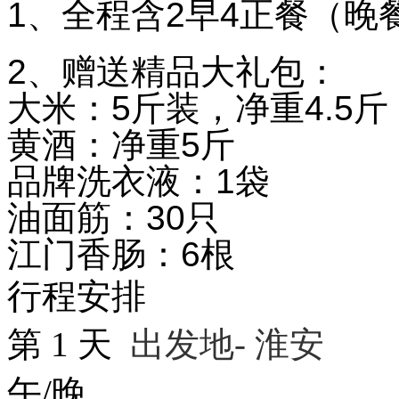
1、全程含2早4正餐（
2、赠送精品大礼包：
大米：5斤装，净重4.5斤
黄酒：净重5斤
品牌洗衣液：1袋
油面筋：30只
江门香肠：6根
行程安排
第
1
天
出发地- 淮安
午/晚