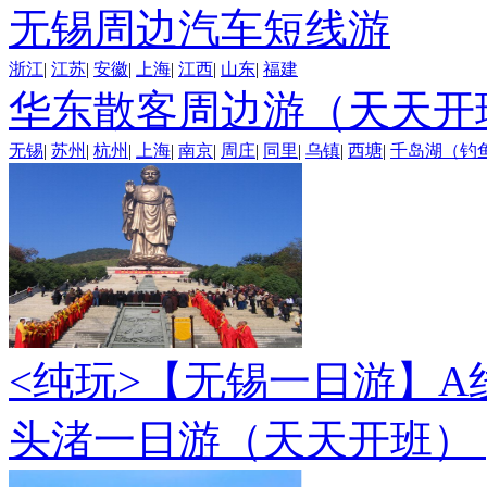
无锡周边汽车短线游
浙江
|
江苏
|
安徽
|
上海
|
江西
|
山东
|
福建
华东散客周边游（天天开
无锡
|
苏州
|
杭州
|
上海
|
南京
|
周庄
|
同里
|
乌镇
|
西塘
|
千岛湖（钓
<纯玩>
【无锡一日游】A
头渚一日游（天天开班）