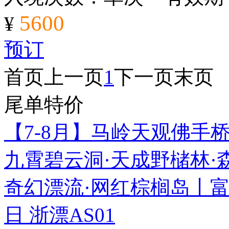
5600
¥
预订
首页
上一页
1
下一页
末页
尾单特价
【7-8月】马岭天观佛手
九霄碧云洞·天成野槠林·
奇幻漂流·网红棕榈岛丨富
日
浙漂AS01