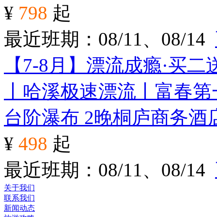
¥
798
起
最近班期：08/11、08/14
【7-8月】漂流成瘾·买
丨哈溪极速漂流丨富春第
台阶瀑布 2晚桐庐商务酒
¥
498
起
最近班期：08/11、08/14
关于我们
联系我们
新闻动态