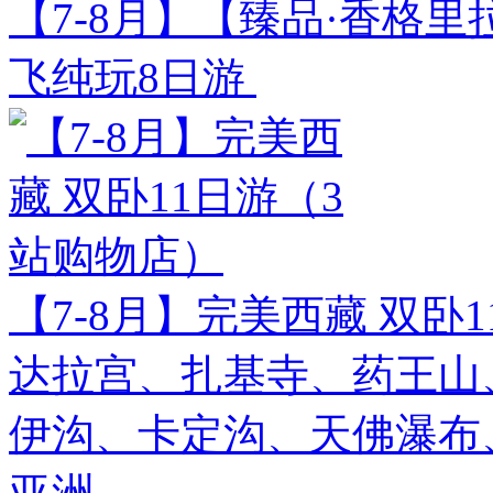
【7-8月】【臻品·香格里
飞纯玩8日游
【7-8月】完美西藏 双卧
达拉宫、扎基寺、药王山
伊沟、卡定沟、天佛瀑布