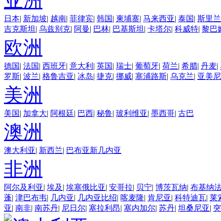
亚洲
日本
|
新加坡
|
越南
|
菲律宾
|
韩国
|
柬埔寨
|
马来西亚
|
泰国
|
斯里兰
吉克斯坦
|
乌兹别克
|
阿曼
|
巴林
|
巴基斯坦
|
卡塔尔
|
科威特
|
黎巴
欧洲
德国
|
法国
|
西班牙
|
意大利
|
英国
|
瑞士
|
葡萄牙
|
荷兰
|
希腊
|
丹麦
|
罗斯
|
波兰
|
格鲁吉亚
|
冰岛
|
捷克
|
挪威
|
塞浦路斯
|
乌克兰
|
亚美尼
美洲
美国
|
加拿大
|
阿根廷
|
巴西
|
秘鲁
|
玻利维亚
|
墨西哥
|
古巴
澳洲
澳大利亚
|
新西兰
|
巴布亚新几内亚
非洲
阿尔及利亚
|
埃及
|
埃塞俄比亚
|
安哥拉
|
贝宁
|
博茨瓦纳
|
布基纳
蓬
|
津巴布韦
|
几内亚
|
几内亚比绍
|
喀麦隆
|
肯尼亚
|
科特迪瓦
|
莱
亚
|
南非
|
南苏丹
|
尼日尔
|
塞拉利昂
|
塞内加尔
|
苏丹
|
坦桑尼亚
|
突