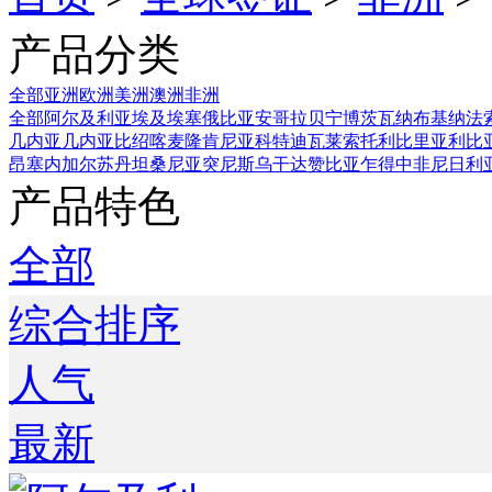
产品分类
全部
亚洲
欧洲
美洲
澳洲
非洲
全部
阿尔及利亚
埃及
埃塞俄比亚
安哥拉
贝宁
博茨瓦纳
布基纳法
几内亚
几内亚比绍
喀麦隆
肯尼亚
科特迪瓦
莱索托
利比里亚
利比
昂
塞内加尔
苏丹
坦桑尼亚
突尼斯
乌干达
赞比亚
乍得
中非
尼日利
产品特色
全部
综合排序
人气
最新