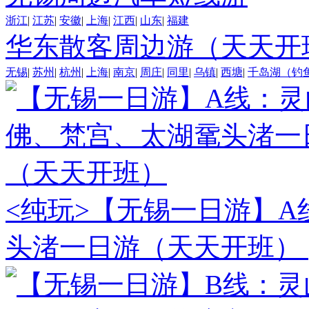
浙江
|
江苏
|
安徽
|
上海
|
江西
|
山东
|
福建
华东散客周边游（天天开
无锡
|
苏州
|
杭州
|
上海
|
南京
|
周庄
|
同里
|
乌镇
|
西塘
|
千岛湖（钓
<纯玩>
【无锡一日游】A
头渚一日游（天天开班）