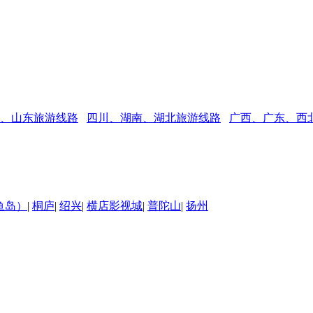
、山东旅游线路
四川、湖南、湖北旅游线路
广西、广东、西
鱼岛）
|
桐庐
|
绍兴
|
横店影视城
|
普陀山
|
扬州