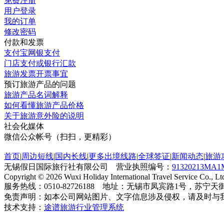
免费注册
用户登录
我的订单
修改密码
付款和发票
支付宝网银支付
门店支付或银行汇款
旅游发票开票事宜
预订旅游产品的问题
旅游产品名词解释
如何看懂旅游产品价格
关于旅游意外险的说明
社会化媒体
微信公众帐号（扫扫，更精彩）
首页
|
周边短线
|
国内长线
|
更多出境线路
|
全球签证
|
新闻动态
|
旅游
无锡假日国际旅行社有限公司 营业执照编号：
91320213MA1
Copyright © 2026 Wuxi Holiday International Travel Service Co., Ltd
服务热线：0510-82726188 地址：无锡市凤宾路1号，苏宁天
免责声明：如本公司网站图片、文字信息涉及侵权，请及时与
技术支持：
途谱旅游行业管理系统