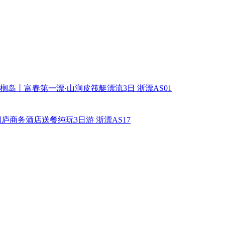
棕榈岛丨富春第一漂·山涧皮筏艇漂流3日
浙漂AS01
桐庐商务酒店送餐纯玩3日游
浙漂AS17