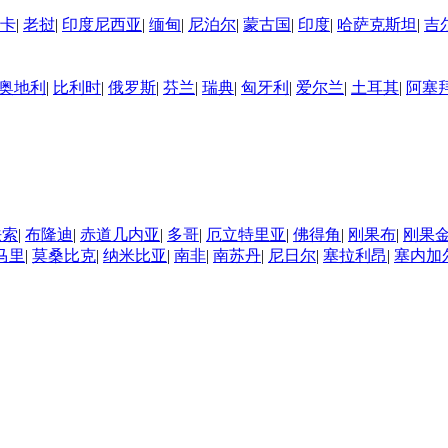
卡
|
老挝
|
印度尼西亚
|
缅甸
|
尼泊尔
|
蒙古国
|
印度
|
哈萨克斯坦
|
吉
奥地利
|
比利时
|
俄罗斯
|
芬兰
|
瑞典
|
匈牙利
|
爱尔兰
|
土耳其
|
阿塞
法索
|
布隆迪
|
赤道几内亚
|
多哥
|
厄立特里亚
|
佛得角
|
刚果布
|
刚果
马里
|
莫桑比克
|
纳米比亚
|
南非
|
南苏丹
|
尼日尔
|
塞拉利昂
|
塞内加