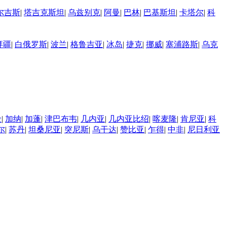
尔吉斯
|
塔吉克斯坦
|
乌兹别克
|
阿曼
|
巴林
|
巴基斯坦
|
卡塔尔
|
科
拜疆
|
白俄罗斯
|
波兰
|
格鲁吉亚
|
冰岛
|
捷克
|
挪威
|
塞浦路斯
|
乌克
金
|
加纳
|
加蓬
|
津巴布韦
|
几内亚
|
几内亚比绍
|
喀麦隆
|
肯尼亚
|
科
尔
|
苏丹
|
坦桑尼亚
|
突尼斯
|
乌干达
|
赞比亚
|
乍得
|
中非
|
尼日利亚