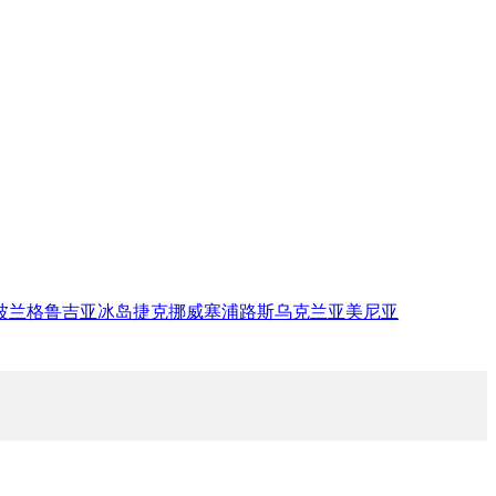
波兰
格鲁吉亚
冰岛
捷克
挪威
塞浦路斯
乌克兰
亚美尼亚