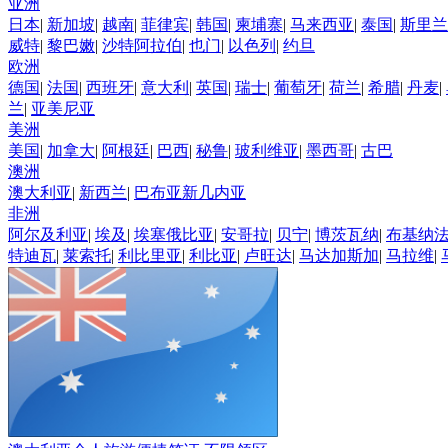
亚洲
日本
|
新加坡
|
越南
|
菲律宾
|
韩国
|
柬埔寨
|
马来西亚
|
泰国
|
斯里兰
威特
|
黎巴嫩
|
沙特阿拉伯
|
也门
|
以色列
|
约旦
欧洲
德国
|
法国
|
西班牙
|
意大利
|
英国
|
瑞士
|
葡萄牙
|
荷兰
|
希腊
|
丹麦
|
兰
|
亚美尼亚
美洲
美国
|
加拿大
|
阿根廷
|
巴西
|
秘鲁
|
玻利维亚
|
墨西哥
|
古巴
澳洲
澳大利亚
|
新西兰
|
巴布亚新几内亚
非洲
阿尔及利亚
|
埃及
|
埃塞俄比亚
|
安哥拉
|
贝宁
|
博茨瓦纳
|
布基纳
特迪瓦
|
莱索托
|
利比里亚
|
利比亚
|
卢旺达
|
马达加斯加
|
马拉维
|