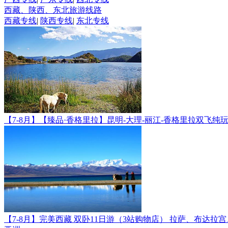
西藏、陕西、东北旅游线路
西藏专线
|
陕西专线
|
东北专线
【7-8月】【臻品·香格里拉】昆明-大理-丽江-香格里拉双飞纯
【7-8月】完美西藏 双卧11日游（3站购物店）
拉萨、布达拉宫