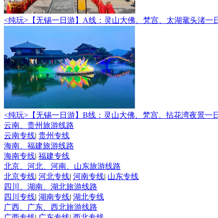
<纯玩>
【无锡一日游】A线：灵山大佛、梵宫、太湖鼋头渚一
<纯玩>
【无锡一日游】B线：灵山大佛、梵宫、拈花湾夜景一
云南、贵州旅游线路
云南专线
|
贵州专线
海南、福建旅游线路
海南专线
|
福建专线
北京、河北、河南、山东旅游线路
北京专线
|
河北专线
|
河南专线
|
山东专线
四川、湖南、湖北旅游线路
四川专线
|
湖南专线
|
湖北专线
广西、广东、西北旅游线路
广西专线
|
广东专线
|
西北专线