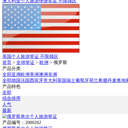
澳大利亚个人旅游便捷签证
不限领区
美国个人旅游签证
不限领区
首页
>
全球签证
>
欧洲
> 俄罗斯
产品分类
全部
亚洲
欧洲
美洲
澳洲
非洲
全部
德国
法国
西班牙
意大利
英国
瑞士
葡萄牙
荷兰
希腊
丹麦
奥地
产品特色
全部
综合排序
人气
最新
产品编号：2000262