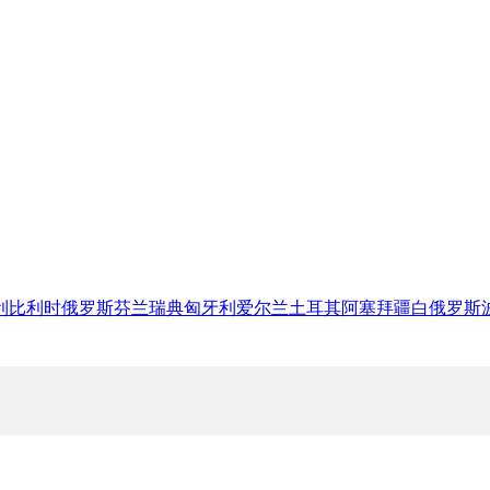
利
比利时
俄罗斯
芬兰
瑞典
匈牙利
爱尔兰
土耳其
阿塞拜疆
白俄罗斯