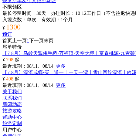
俄罗斯单次个人旅游签证
不限领区
最长停留时间：30天 办理时长：10-12工作日（不含往返快
入境次数：单次 有效期：1个月
1300
¥
预订
首页
上一页
1
下一页
末页
尾单特价
【7-8月】马岭天观佛手桥·万福顶·天空之境丨富春桃源·九霄
¥
798
起
最近班期：08/11、08/14
更多
【7-8月】漂流成瘾·买二送一丨一天一漂丨雪山回旋漂流丨哈
¥
498
起
最近班期：08/11、08/14
更多
关于我们
联系我们
新闻动态
旅游攻略
帮助中心
旅游定制
用户中心