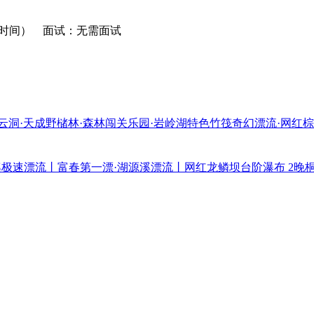
递时间） 面试：无需面试
碧云洞·天成野槠林·森林闯关乐园·岩岭湖特色竹筏奇幻漂流·网红
溪极速漂流丨富春第一漂·湖源溪漂流丨网红龙鳞坝台阶瀑布 2晚