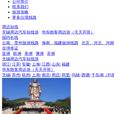
公司简介
联系我们
旅游攻略
更多出境线路
周边短线
无锡周边汽车短线游
华东散客周边游（天天开班）
国内长线
云南、贵州旅游线路
海南、福建旅游线路
北京、河北、河南
全球签证
亚洲
欧洲
美洲
澳洲
非洲
无锡周边汽车短线游
浙江
|
江苏
|
安徽
|
上海
|
江西
|
山东
|
福建
华东散客周边游（天天开班）
无锡
|
苏州
|
杭州
|
上海
|
南京
|
周庄
|
同里
|
乌镇
|
西塘
|
千岛湖（钓