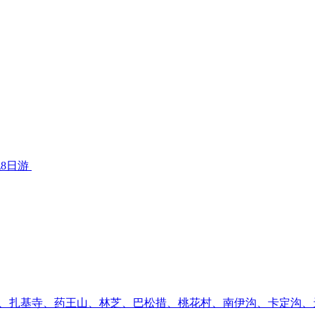
玩8日游
、扎基寺、药王山、林芝、巴松措、桃花村、南伊沟、卡定沟、