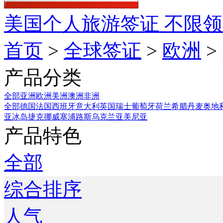
美国个人旅游签证
不限领
首页
>
全球签证
>
欧洲
>
产品分类
全部
亚洲
欧洲
美洲
澳洲
非洲
全部
德国
法国
西班牙
意大利
英国
瑞士
葡萄牙
荷兰
希腊
丹麦
奥地
亚
冰岛
捷克
挪威
塞浦路斯
乌克兰
亚美尼亚
产品特色
全部
综合排序
人气