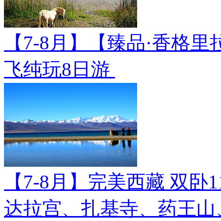
【7-8月】【臻品·香格里
飞纯玩8日游
【7-8月】完美西藏 双卧
达拉宫、扎基寺、药王山