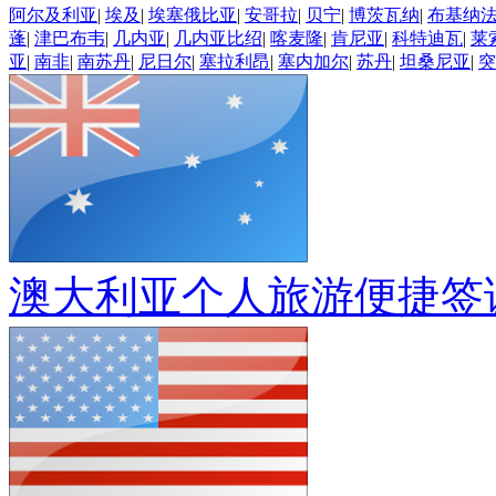
阿尔及利亚
|
埃及
|
埃塞俄比亚
|
安哥拉
|
贝宁
|
博茨瓦纳
|
布基纳
蓬
|
津巴布韦
|
几内亚
|
几内亚比绍
|
喀麦隆
|
肯尼亚
|
科特迪瓦
|
莱
亚
|
南非
|
南苏丹
|
尼日尔
|
塞拉利昂
|
塞内加尔
|
苏丹
|
坦桑尼亚
|
突
澳大利亚个人旅游便捷签