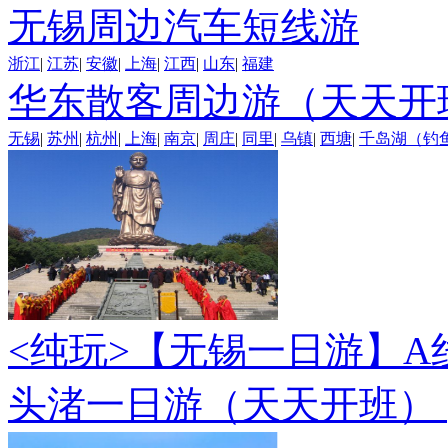
无锡周边汽车短线游
浙江
|
江苏
|
安徽
|
上海
|
江西
|
山东
|
福建
华东散客周边游（天天开
无锡
|
苏州
|
杭州
|
上海
|
南京
|
周庄
|
同里
|
乌镇
|
西塘
|
千岛湖（钓
<纯玩>
【无锡一日游】A
头渚一日游（天天开班）