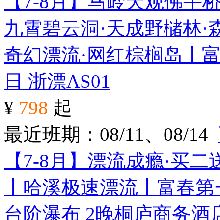
【7-8月】马岭天观佛手
九霄碧云洞·天成野槠林·
奇幻漂流·网红棕榈岛丨富
日
浙漂AS01
¥
798
起
最近班期：08/11、08/14
【7-8月】漂流成瘾·买
丨哈溪极速漂流丨富春第
台阶瀑布 2晚桐庐商务酒