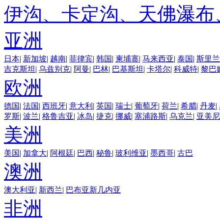
伊沟、卡定沟、天佛瀑布
亚洲
日本
|
新加坡
|
越南
|
菲律宾
|
韩国
|
柬埔寨
|
马来西亚
|
泰国
|
斯里兰
吉克斯坦
|
乌兹别克
|
阿曼
|
巴林
|
巴基斯坦
|
卡塔尔
|
科威特
|
黎巴
欧洲
德国
|
法国
|
西班牙
|
意大利
|
英国
|
瑞士
|
葡萄牙
|
荷兰
|
希腊
|
丹麦
|
罗斯
|
波兰
|
格鲁吉亚
|
冰岛
|
捷克
|
挪威
|
塞浦路斯
|
乌克兰
|
亚美尼
美洲
美国
|
加拿大
|
阿根廷
|
巴西
|
秘鲁
|
玻利维亚
|
墨西哥
|
古巴
澳洲
澳大利亚
|
新西兰
|
巴布亚新几内亚
非洲