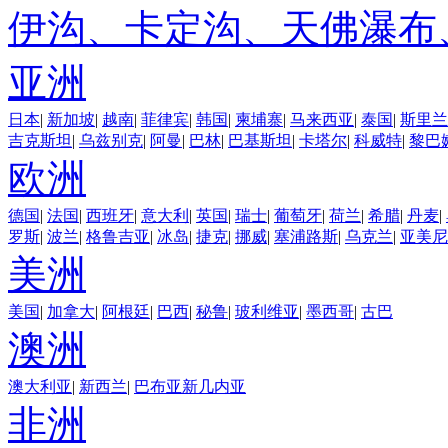
伊沟、卡定沟、天佛瀑布
亚洲
日本
|
新加坡
|
越南
|
菲律宾
|
韩国
|
柬埔寨
|
马来西亚
|
泰国
|
斯里兰
吉克斯坦
|
乌兹别克
|
阿曼
|
巴林
|
巴基斯坦
|
卡塔尔
|
科威特
|
黎巴
欧洲
德国
|
法国
|
西班牙
|
意大利
|
英国
|
瑞士
|
葡萄牙
|
荷兰
|
希腊
|
丹麦
|
罗斯
|
波兰
|
格鲁吉亚
|
冰岛
|
捷克
|
挪威
|
塞浦路斯
|
乌克兰
|
亚美尼
美洲
美国
|
加拿大
|
阿根廷
|
巴西
|
秘鲁
|
玻利维亚
|
墨西哥
|
古巴
澳洲
澳大利亚
|
新西兰
|
巴布亚新几内亚
非洲