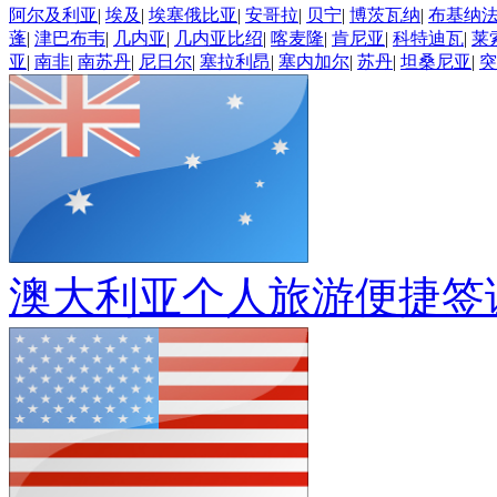
阿尔及利亚
|
埃及
|
埃塞俄比亚
|
安哥拉
|
贝宁
|
博茨瓦纳
|
布基纳
蓬
|
津巴布韦
|
几内亚
|
几内亚比绍
|
喀麦隆
|
肯尼亚
|
科特迪瓦
|
莱
亚
|
南非
|
南苏丹
|
尼日尔
|
塞拉利昂
|
塞内加尔
|
苏丹
|
坦桑尼亚
|
突
澳大利亚个人旅游便捷签