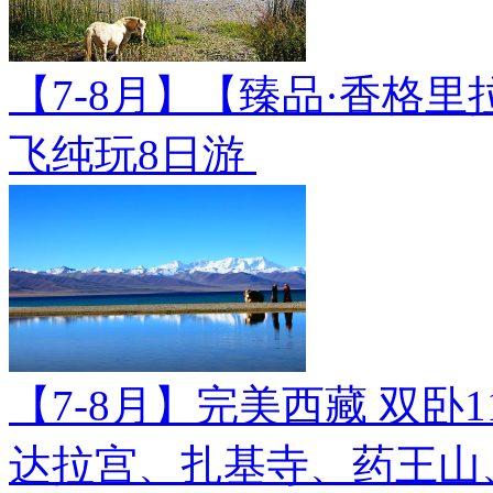
【7-8月】【臻品·香格里
飞纯玩8日游
【7-8月】完美西藏 双卧
达拉宫、扎基寺、药王山