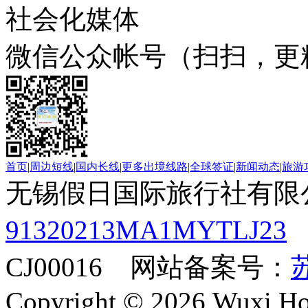
社会化媒体
微信公众帐号（扫扫，更
首页
|
周边短线
|
国内长线
|
更多出境线路
|
全球签证
|
新闻动态
|
旅游
无锡假日国际旅行社有限
91320213MA1MYTLJ23
CJ00016 网站备案号：
苏
Copyright © 2026 Wuxi Holi