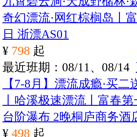
九霄碧云洞·天成野槠林·
奇幻漂流·网红棕榈岛丨富
日
浙漂AS01
¥
798
起
最近班期：08/11、08/14
【7-8月】漂流成瘾·买
丨哈溪极速漂流丨富春第
台阶瀑布 2晚桐庐商务酒
¥
498
起