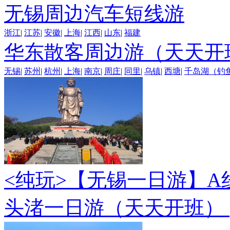
无锡周边汽车短线游
浙江
|
江苏
|
安徽
|
上海
|
江西
|
山东
|
福建
华东散客周边游（天天开
无锡
|
苏州
|
杭州
|
上海
|
南京
|
周庄
|
同里
|
乌镇
|
西塘
|
千岛湖（钓
<纯玩>
【无锡一日游】A
头渚一日游（天天开班）