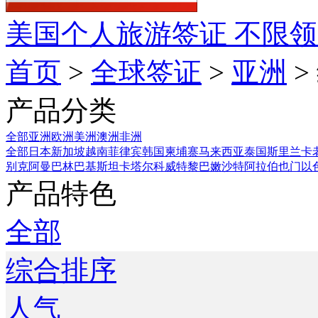
美国个人旅游签证
不限领
首页
>
全球签证
>
亚洲
>
产品分类
全部
亚洲
欧洲
美洲
澳洲
非洲
全部
日本
新加坡
越南
菲律宾
韩国
柬埔寨
马来西亚
泰国
斯里兰卡
别克
阿曼
巴林
巴基斯坦
卡塔尔
科威特
黎巴嫩
沙特阿拉伯
也门
以
产品特色
全部
综合排序
人气