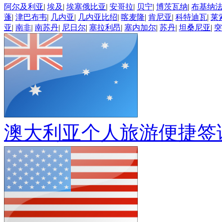
阿尔及利亚
|
埃及
|
埃塞俄比亚
|
安哥拉
|
贝宁
|
博茨瓦纳
|
布基纳
蓬
|
津巴布韦
|
几内亚
|
几内亚比绍
|
喀麦隆
|
肯尼亚
|
科特迪瓦
|
莱
亚
|
南非
|
南苏丹
|
尼日尔
|
塞拉利昂
|
塞内加尔
|
苏丹
|
坦桑尼亚
|
突
澳大利亚个人旅游便捷签