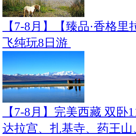
【7-8月】【臻品·香格里
飞纯玩8日游
【7-8月】完美西藏 双卧
达拉宫、扎基寺、药王山