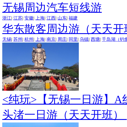
无锡周边汽车短线游
浙江
|
江苏
|
安徽
|
上海
|
江西
|
山东
|
福建
华东散客周边游（天天开
无锡
|
苏州
|
杭州
|
上海
|
南京
|
周庄
|
同里
|
乌镇
|
西塘
|
千岛湖（钓
<纯玩>
【无锡一日游】A
头渚一日游（天天开班）