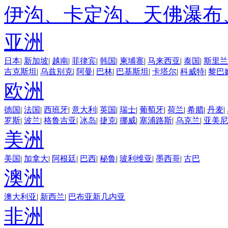
伊沟、卡定沟、天佛瀑布
亚洲
日本
|
新加坡
|
越南
|
菲律宾
|
韩国
|
柬埔寨
|
马来西亚
|
泰国
|
斯里兰
吉克斯坦
|
乌兹别克
|
阿曼
|
巴林
|
巴基斯坦
|
卡塔尔
|
科威特
|
黎巴
欧洲
德国
|
法国
|
西班牙
|
意大利
|
英国
|
瑞士
|
葡萄牙
|
荷兰
|
希腊
|
丹麦
|
罗斯
|
波兰
|
格鲁吉亚
|
冰岛
|
捷克
|
挪威
|
塞浦路斯
|
乌克兰
|
亚美尼
美洲
美国
|
加拿大
|
阿根廷
|
巴西
|
秘鲁
|
玻利维亚
|
墨西哥
|
古巴
澳洲
澳大利亚
|
新西兰
|
巴布亚新几内亚
非洲