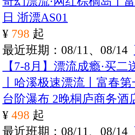
奇幻漂流·网红棕榈岛丨富
日
浙漂AS01
¥
798
起
最近班期：08/11、08/14
【7-8月】漂流成瘾·买
丨哈溪极速漂流丨富春第
台阶瀑布 2晚桐庐商务酒
¥
498
起
最近班期：08/11、08/14