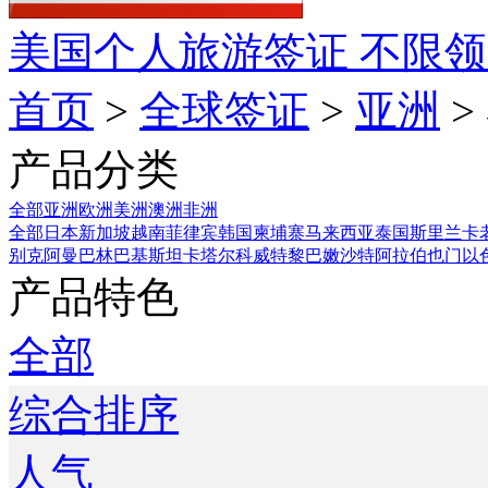
美国个人旅游签证
不限领
首页
>
全球签证
>
亚洲
>
产品分类
全部
亚洲
欧洲
美洲
澳洲
非洲
全部
日本
新加坡
越南
菲律宾
韩国
柬埔寨
马来西亚
泰国
斯里兰卡
别克
阿曼
巴林
巴基斯坦
卡塔尔
科威特
黎巴嫩
沙特阿拉伯
也门
以
产品特色
全部
综合排序
人气