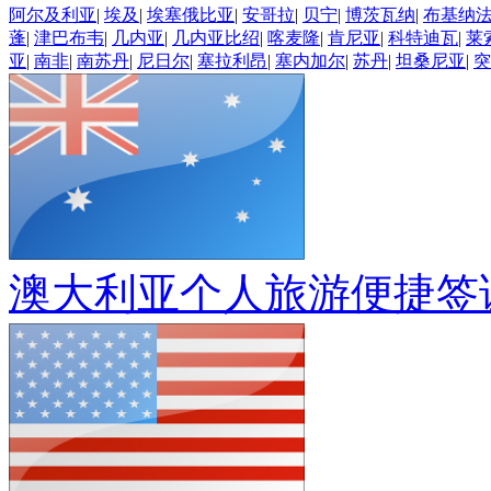
阿尔及利亚
|
埃及
|
埃塞俄比亚
|
安哥拉
|
贝宁
|
博茨瓦纳
|
布基纳
蓬
|
津巴布韦
|
几内亚
|
几内亚比绍
|
喀麦隆
|
肯尼亚
|
科特迪瓦
|
莱
亚
|
南非
|
南苏丹
|
尼日尔
|
塞拉利昂
|
塞内加尔
|
苏丹
|
坦桑尼亚
|
突
澳大利亚个人旅游便捷签