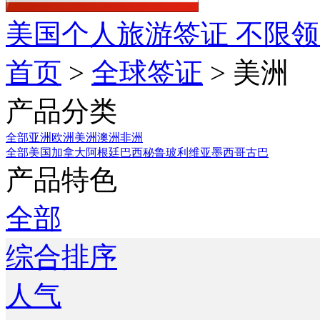
美国个人旅游签证
不限领
首页
>
全球签证
> 美洲
产品分类
全部
亚洲
欧洲
美洲
澳洲
非洲
全部
美国
加拿大
阿根廷
巴西
秘鲁
玻利维亚
墨西哥
古巴
产品特色
全部
综合排序
人气