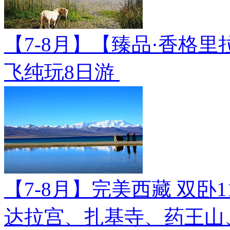
【7-8月】【臻品·香格里
飞纯玩8日游
【7-8月】完美西藏 双卧
达拉宫、扎基寺、药王山