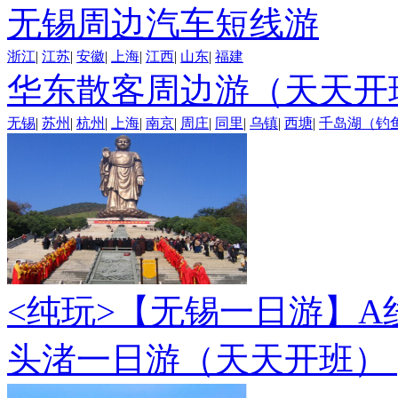
无锡周边汽车短线游
浙江
|
江苏
|
安徽
|
上海
|
江西
|
山东
|
福建
华东散客周边游（天天开
无锡
|
苏州
|
杭州
|
上海
|
南京
|
周庄
|
同里
|
乌镇
|
西塘
|
千岛湖（钓
<纯玩>
【无锡一日游】A
头渚一日游（天天开班）