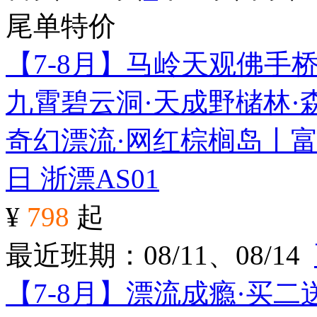
尾单特价
【7-8月】马岭天观佛手
九霄碧云洞·天成野槠林·
奇幻漂流·网红棕榈岛丨富
日
浙漂AS01
¥
798
起
最近班期：08/11、08/14
【7-8月】漂流成瘾·买