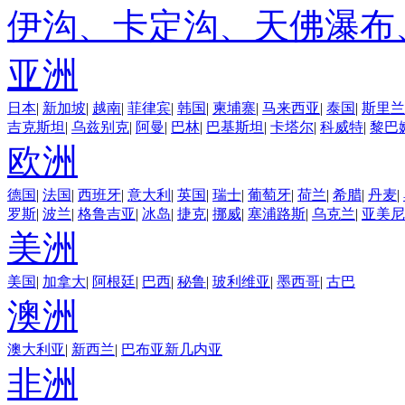
伊沟、卡定沟、天佛瀑布
亚洲
日本
|
新加坡
|
越南
|
菲律宾
|
韩国
|
柬埔寨
|
马来西亚
|
泰国
|
斯里兰
吉克斯坦
|
乌兹别克
|
阿曼
|
巴林
|
巴基斯坦
|
卡塔尔
|
科威特
|
黎巴
欧洲
德国
|
法国
|
西班牙
|
意大利
|
英国
|
瑞士
|
葡萄牙
|
荷兰
|
希腊
|
丹麦
|
罗斯
|
波兰
|
格鲁吉亚
|
冰岛
|
捷克
|
挪威
|
塞浦路斯
|
乌克兰
|
亚美尼
美洲
美国
|
加拿大
|
阿根廷
|
巴西
|
秘鲁
|
玻利维亚
|
墨西哥
|
古巴
澳洲
澳大利亚
|
新西兰
|
巴布亚新几内亚
非洲