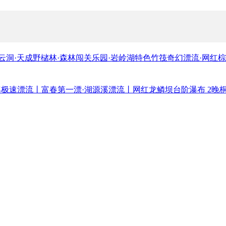
碧云洞·天成野槠林·森林闯关乐园·岩岭湖特色竹筏奇幻漂流·网红
溪极速漂流丨富春第一漂·湖源溪漂流丨网红龙鳞坝台阶瀑布 2晚