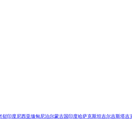
老挝
印度尼西亚
缅甸
尼泊尔
蒙古国
印度
哈萨克斯坦
吉尔吉斯
塔吉