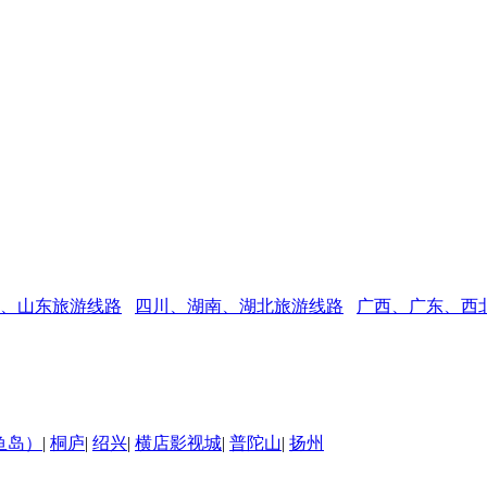
、山东旅游线路
四川、湖南、湖北旅游线路
广西、广东、西
鱼岛）
|
桐庐
|
绍兴
|
横店影视城
|
普陀山
|
扬州