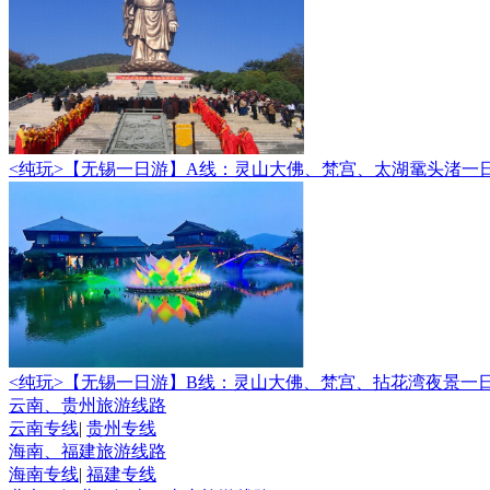
<纯玩>
【无锡一日游】A线：灵山大佛、梵宫、太湖鼋头渚一
<纯玩>
【无锡一日游】B线：灵山大佛、梵宫、拈花湾夜景一
云南、贵州旅游线路
云南专线
|
贵州专线
海南、福建旅游线路
海南专线
|
福建专线