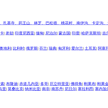
、扎基寺、药王山、林芝、巴松措、桃花村、南伊沟、卡定沟、
卡
|
老挝
|
印度尼西亚
|
缅甸
|
尼泊尔
|
蒙古国
|
印度
|
哈萨克斯坦
|
吉
奥地利
|
比利时
|
俄罗斯
|
芬兰
|
瑞典
|
匈牙利
|
爱尔兰
|
土耳其
|
阿塞
法索
|
布隆迪
|
赤道几内亚
|
多哥
|
厄立特里亚
|
佛得角
|
刚果布
|
刚果
马里
|
莫桑比克
|
纳米比亚
|
南非
|
南苏丹
|
尼日尔
|
塞拉利昂
|
塞内加