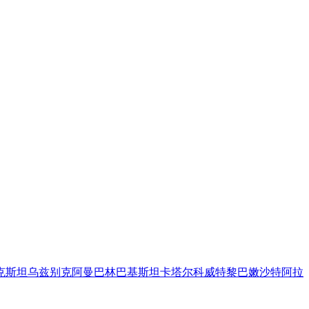
克斯坦
乌兹别克
阿曼
巴林
巴基斯坦
卡塔尔
科威特
黎巴嫩
沙特阿拉