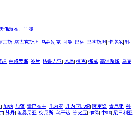
天佛瀑布、羊湖
尔吉斯
|
塔吉克斯坦
|
乌兹别克
|
阿曼
|
巴林
|
巴基斯坦
|
卡塔尔
|
科
拜疆
|
白俄罗斯
|
波兰
|
格鲁吉亚
|
冰岛
|
捷克
|
挪威
|
塞浦路斯
|
乌克
金
|
加纳
|
加蓬
|
津巴布韦
|
几内亚
|
几内亚比绍
|
喀麦隆
|
肯尼亚
|
科
尔
|
苏丹
|
坦桑尼亚
|
突尼斯
|
乌干达
|
赞比亚
|
乍得
|
中非
|
尼日利亚