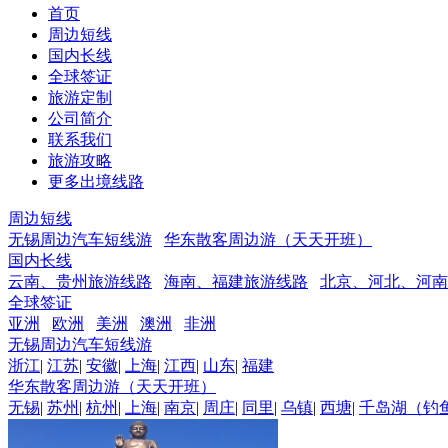
首页
周边短线
国内长线
全球签证
旅游定制
公司简介
联系我们
旅游攻略
更多出境线路
周边短线
无锡周边汽车短线游
华东散客周边游（天天开班）
国内长线
云南、贵州旅游线路
海南、福建旅游线路
北京、河北、河南
全球签证
亚洲
欧洲
美洲
澳洲
非洲
无锡周边汽车短线游
浙江
|
江苏
|
安徽
|
上海
|
江西
|
山东
|
福建
华东散客周边游（天天开班）
无锡
|
苏州
|
杭州
|
上海
|
南京
|
周庄
|
同里
|
乌镇
|
西塘
|
千岛湖（钓