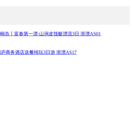
棕榈岛丨富春第一漂·山涧皮筏艇漂流3日
浙漂AS01
桐庐商务酒店送餐纯玩3日游
浙漂AS17