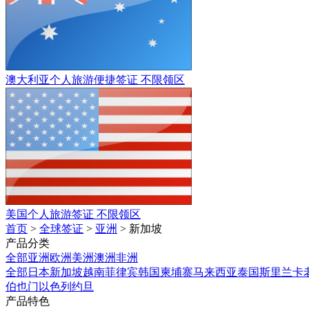
澳大利亚个人旅游便捷签证
不限领区
美国个人旅游签证
不限领区
首页
>
全球签证
>
亚洲
> 新加坡
产品分类
全部
亚洲
欧洲
美洲
澳洲
非洲
全部
日本
新加坡
越南
菲律宾
韩国
柬埔寨
马来西亚
泰国
斯里兰卡
伯
也门
以色列
约旦
产品特色