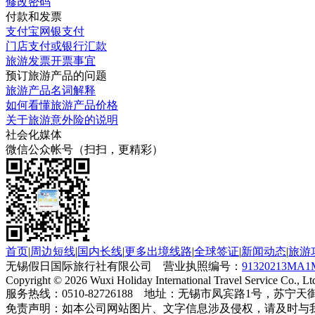
修改密码
付款和发票
支付宝网银支付
门店支付或银行汇款
旅游发票开票事宜
预订旅游产品的问题
旅游产品名词解释
如何看懂旅游产品价格
关于旅游意外险的说明
社会化媒体
微信公众帐号（扫扫，更精彩）
首页
|
周边短线
|
国内长线
|
更多出境线路
|
全球签证
|
新闻动态
|
旅游
无锡假日国际旅行社有限公司 营业执照编号：
91320213MA1
Copyright © 2026 Wuxi Holiday International Travel Service Co., Ltd
服务热线：0510-82726188 地址：无锡市凤宾路1号，苏宁天
免责声明：如本公司网站图片、文字信息涉及侵权，请及时与