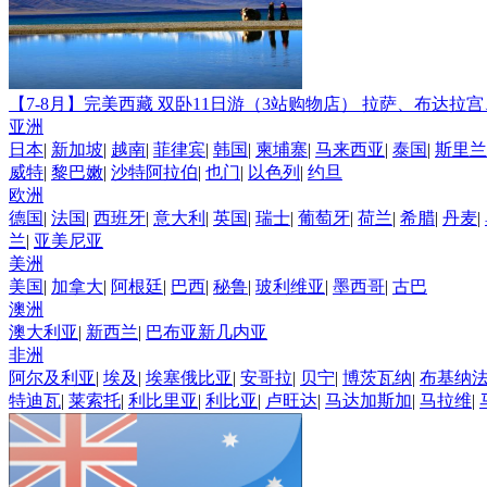
【7-8月】完美西藏 双卧11日游（3站购物店）
拉萨、布达拉宫
亚洲
日本
|
新加坡
|
越南
|
菲律宾
|
韩国
|
柬埔寨
|
马来西亚
|
泰国
|
斯里兰
威特
|
黎巴嫩
|
沙特阿拉伯
|
也门
|
以色列
|
约旦
欧洲
德国
|
法国
|
西班牙
|
意大利
|
英国
|
瑞士
|
葡萄牙
|
荷兰
|
希腊
|
丹麦
|
兰
|
亚美尼亚
美洲
美国
|
加拿大
|
阿根廷
|
巴西
|
秘鲁
|
玻利维亚
|
墨西哥
|
古巴
澳洲
澳大利亚
|
新西兰
|
巴布亚新几内亚
非洲
阿尔及利亚
|
埃及
|
埃塞俄比亚
|
安哥拉
|
贝宁
|
博茨瓦纳
|
布基纳
特迪瓦
|
莱索托
|
利比里亚
|
利比亚
|
卢旺达
|
马达加斯加
|
马拉维
|