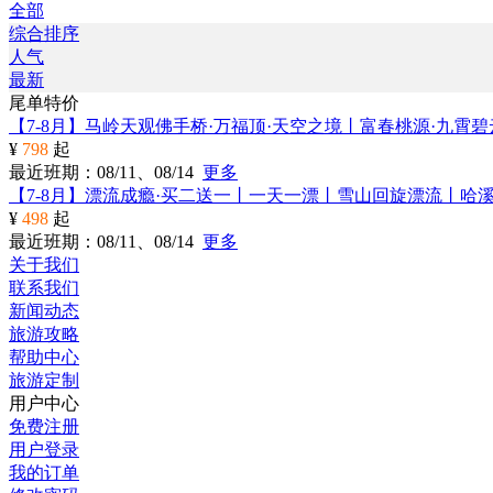
全部
综合排序
人气
最新
尾单特价
【7-8月】马岭天观佛手桥·万福顶·天空之境丨富春桃源·九霄
¥
798
起
最近班期：08/11、08/14
更多
【7-8月】漂流成瘾·买二送一丨一天一漂丨雪山回旋漂流丨哈
¥
498
起
最近班期：08/11、08/14
更多
关于我们
联系我们
新闻动态
旅游攻略
帮助中心
旅游定制
用户中心
免费注册
用户登录
我的订单