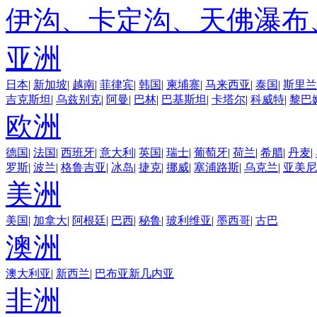
伊沟、卡定沟、天佛瀑布
亚洲
日本
|
新加坡
|
越南
|
菲律宾
|
韩国
|
柬埔寨
|
马来西亚
|
泰国
|
斯里兰
吉克斯坦
|
乌兹别克
|
阿曼
|
巴林
|
巴基斯坦
|
卡塔尔
|
科威特
|
黎巴
欧洲
德国
|
法国
|
西班牙
|
意大利
|
英国
|
瑞士
|
葡萄牙
|
荷兰
|
希腊
|
丹麦
|
罗斯
|
波兰
|
格鲁吉亚
|
冰岛
|
捷克
|
挪威
|
塞浦路斯
|
乌克兰
|
亚美尼
美洲
美国
|
加拿大
|
阿根廷
|
巴西
|
秘鲁
|
玻利维亚
|
墨西哥
|
古巴
澳洲
澳大利亚
|
新西兰
|
巴布亚新几内亚
非洲