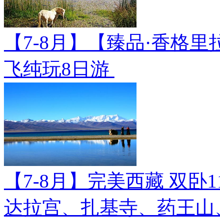
【7-8月】【臻品·香格里
飞纯玩8日游
【7-8月】完美西藏 双卧
达拉宫、扎基寺、药王山