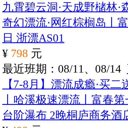
九霄碧云洞·天成野槠林·
奇幻漂流·网红棕榈岛丨富
日
浙漂AS01
¥
798
元
最近班期：08/11、08/14
【7-8月】漂流成瘾·买
丨哈溪极速漂流丨富春第
台阶瀑布 2晚桐庐商务酒