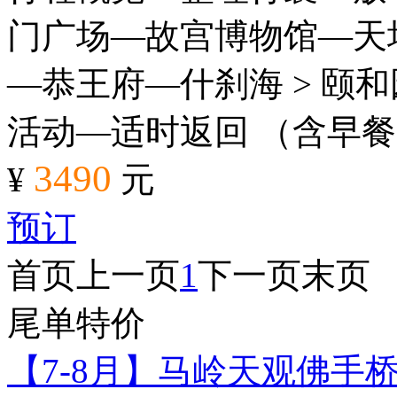
门广场—故宫博物馆—天坛
—恭王府—什刹海 > 颐和
活动—适时返回 （含早
3490
¥
元
预订
首页
上一页
1
下一页
末页
尾单特价
【7-8月】马岭天观佛手