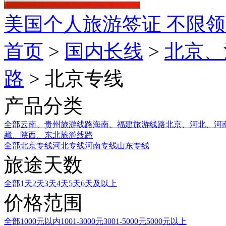
美国个人旅游签证
不限领
首页
>
国内长线
>
北京、
路
> 北京专线
产品分类
全部
云南、贵州旅游线路
海南、福建旅游线路
北京、河北、河
藏、陕西、东北旅游线路
全部
北京专线
河北专线
河南专线
山东专线
旅途天数
全部
1天
2天
3天
4天
5天
6天及以上
价格范围
全部
1000元以内
1001-3000元
3001-5000元
5000元以上