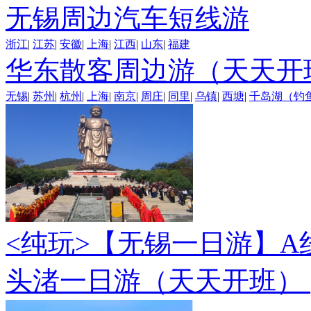
无锡周边汽车短线游
浙江
|
江苏
|
安徽
|
上海
|
江西
|
山东
|
福建
华东散客周边游（天天开
无锡
|
苏州
|
杭州
|
上海
|
南京
|
周庄
|
同里
|
乌镇
|
西塘
|
千岛湖（钓
<纯玩>
【无锡一日游】A
头渚一日游（天天开班）