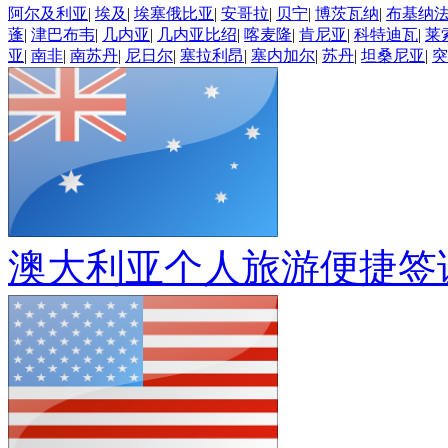
阿尔及利亚
|
埃及
|
埃塞俄比亚
|
安哥拉
|
贝宁
|
博茨瓦纳
|
布基纳
蓬
|
津巴布韦
|
几内亚
|
几内亚比绍
|
喀麦隆
|
肯尼亚
|
科特迪瓦
|
莱
亚
|
南非
|
南苏丹
|
尼日尔
|
塞拉利昂
|
塞内加尔
|
苏丹
|
坦桑尼亚
|
突
澳大利亚个人旅游便捷签