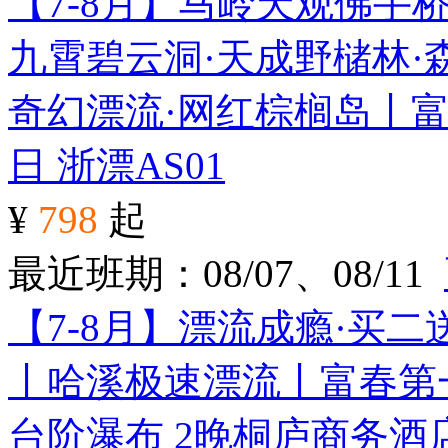
【7-8月】马岭天观佛手
九霄碧云洞·天成野槠林·
奇幻漂流·网红棕榈岛丨富
日
浙漂AS01
¥
798
起
最近班期：08/07、08/11
【7-8月】漂流成瘾·买
丨哈溪极速漂流丨富春第
台阶瀑布 2晚桐庐商务酒