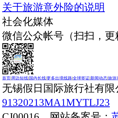
关于旅游意外险的说明
社会化媒体
微信公众帐号（扫扫，更
首页
|
周边短线
|
国内长线
|
更多出境线路
|
全球签证
|
新闻动态
|
旅游
无锡假日国际旅行社有限
91320213MA1MYTLJ23
CJ00016 网站备案号：
苏