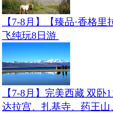
【7-8月】【臻品·香格里
飞纯玩8日游
【7-8月】完美西藏 双卧
达拉宫、扎基寺、药王山