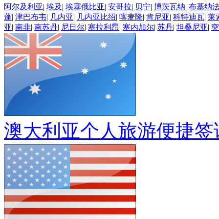
阿尔及利亚
|
埃及
|
埃塞俄比亚
|
安哥拉
|
贝宁
|
博茨瓦纳
|
布基纳
蓬
|
津巴布韦
|
几内亚
|
几内亚比绍
|
喀麦隆
|
肯尼亚
|
科特迪瓦
|
莱
亚
|
南非
|
南苏丹
|
尼日尔
|
塞拉利昂
|
塞内加尔
|
苏丹
|
坦桑尼亚
|
突
澳大利亚个人旅游便捷签