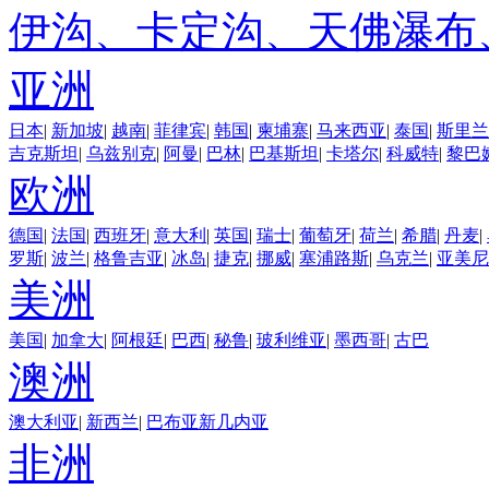
伊沟、卡定沟、天佛瀑布
亚洲
日本
|
新加坡
|
越南
|
菲律宾
|
韩国
|
柬埔寨
|
马来西亚
|
泰国
|
斯里兰
吉克斯坦
|
乌兹别克
|
阿曼
|
巴林
|
巴基斯坦
|
卡塔尔
|
科威特
|
黎巴
欧洲
德国
|
法国
|
西班牙
|
意大利
|
英国
|
瑞士
|
葡萄牙
|
荷兰
|
希腊
|
丹麦
|
罗斯
|
波兰
|
格鲁吉亚
|
冰岛
|
捷克
|
挪威
|
塞浦路斯
|
乌克兰
|
亚美尼
美洲
美国
|
加拿大
|
阿根廷
|
巴西
|
秘鲁
|
玻利维亚
|
墨西哥
|
古巴
澳洲
澳大利亚
|
新西兰
|
巴布亚新几内亚
非洲