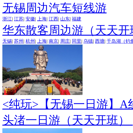
无锡周边汽车短线游
浙江
|
江苏
|
安徽
|
上海
|
江西
|
山东
|
福建
华东散客周边游（天天开
无锡
|
苏州
|
杭州
|
上海
|
南京
|
周庄
|
同里
|
乌镇
|
西塘
|
千岛湖（钓
<纯玩>
【无锡一日游】A
头渚一日游（天天开班）