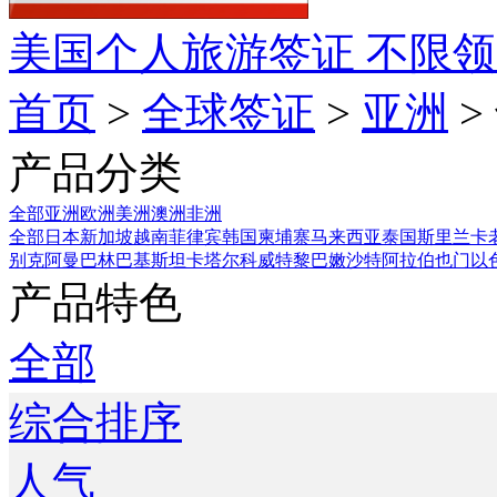
美国个人旅游签证
不限领
首页
>
全球签证
>
亚洲
>
产品分类
全部
亚洲
欧洲
美洲
澳洲
非洲
全部
日本
新加坡
越南
菲律宾
韩国
柬埔寨
马来西亚
泰国
斯里兰卡
别克
阿曼
巴林
巴基斯坦
卡塔尔
科威特
黎巴嫩
沙特阿拉伯
也门
以
产品特色
全部
综合排序
人气