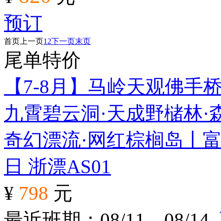
预订
首页
上一页
1
2
下一页
末页
尾单特价
【7-8月】马岭天观佛手
九霄碧云洞·天成野槠林·
奇幻漂流·网红棕榈岛丨富
日
浙漂AS01
¥
798
元
最近班期：08/11、08/14