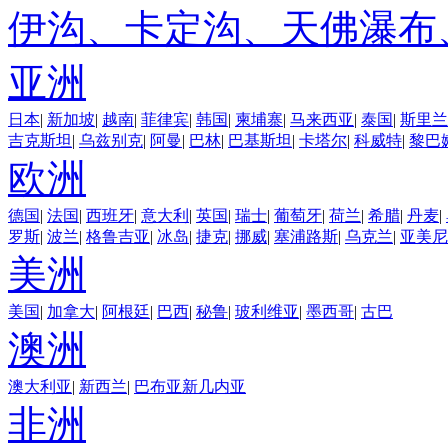
伊沟、卡定沟、天佛瀑布
亚洲
日本
|
新加坡
|
越南
|
菲律宾
|
韩国
|
柬埔寨
|
马来西亚
|
泰国
|
斯里兰
吉克斯坦
|
乌兹别克
|
阿曼
|
巴林
|
巴基斯坦
|
卡塔尔
|
科威特
|
黎巴
欧洲
德国
|
法国
|
西班牙
|
意大利
|
英国
|
瑞士
|
葡萄牙
|
荷兰
|
希腊
|
丹麦
|
罗斯
|
波兰
|
格鲁吉亚
|
冰岛
|
捷克
|
挪威
|
塞浦路斯
|
乌克兰
|
亚美尼
美洲
美国
|
加拿大
|
阿根廷
|
巴西
|
秘鲁
|
玻利维亚
|
墨西哥
|
古巴
澳洲
澳大利亚
|
新西兰
|
巴布亚新几内亚
非洲