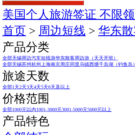
美国个人旅游签证
不限领
首页
>
周边短线
>
华东散
产品分类
全部
无锡周边汽车短线游
华东散客周边游（天天开班）
全部
无锡
苏州
杭州
上海
南京
周庄
同里
乌镇
西塘
千岛湖（钓鱼岛
旅途天数
全部
1天
2天
3天
4天
5天
6天及以上
价格范围
全部
1000元以内
1001-3000元
3001-5000元
5000元以上
产品特色