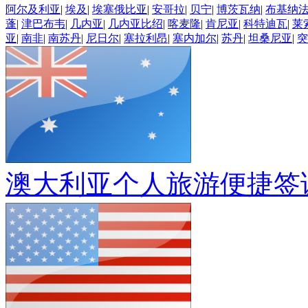
阿尔及利亚
|
埃及
|
埃塞俄比亚
|
安哥拉
|
贝宁
|
博茨瓦纳
|
布基纳
蓬
|
津巴布韦
|
几内亚
|
几内亚比绍
|
喀麦隆
|
肯尼亚
|
科特迪瓦
|
莱
亚
|
南非
|
南苏丹
|
尼日尔
|
塞拉利昂
|
塞内加尔
|
苏丹
|
坦桑尼亚
|
突
澳大利亚个人旅游便捷签