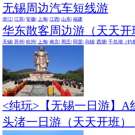
无锡周边汽车短线游
浙江
|
江苏
|
安徽
|
上海
|
江西
|
山东
|
福建
华东散客周边游（天天开
无锡
|
苏州
|
杭州
|
上海
|
南京
|
周庄
|
同里
|
乌镇
|
西塘
|
千岛湖（钓
<纯玩>
【无锡一日游】A
头渚一日游（天天开班）