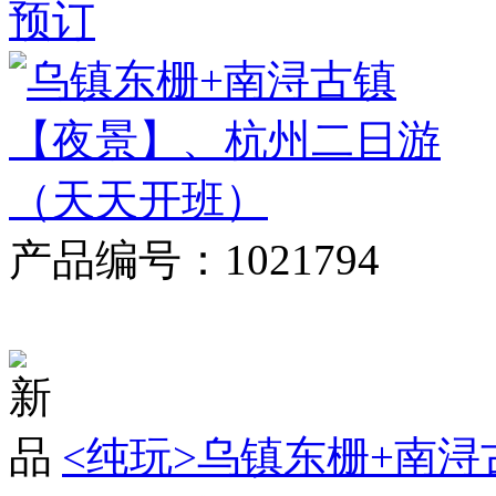
预订
产品编号：1021794
对比
<纯玩>
乌镇东栅+南浔