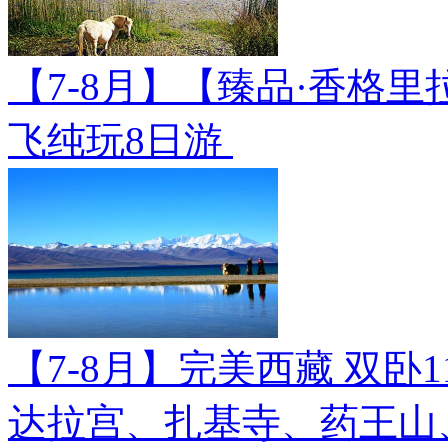
【7-8月】【臻品·香格里
飞纯玩8日游
【7-8月】完美西藏 双卧
达拉宫、扎基寺、药王山