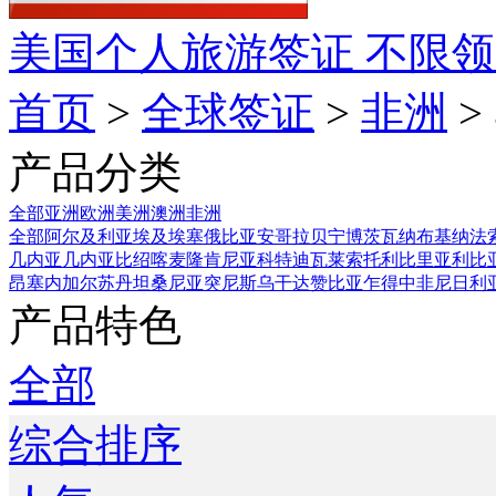
美国个人旅游签证
不限领
首页
>
全球签证
>
非洲
>
产品分类
全部
亚洲
欧洲
美洲
澳洲
非洲
全部
阿尔及利亚
埃及
埃塞俄比亚
安哥拉
贝宁
博茨瓦纳
布基纳法
几内亚
几内亚比绍
喀麦隆
肯尼亚
科特迪瓦
莱索托
利比里亚
利比
昂
塞内加尔
苏丹
坦桑尼亚
突尼斯
乌干达
赞比亚
乍得
中非
尼日利
产品特色
全部
综合排序