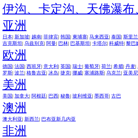
伊沟、卡定沟、天佛瀑布
亚洲
日本
|
新加坡
|
越南
|
菲律宾
|
韩国
|
柬埔寨
|
马来西亚
|
泰国
|
斯里兰
吉克斯坦
|
乌兹别克
|
阿曼
|
巴林
|
巴基斯坦
|
卡塔尔
|
科威特
|
黎巴
欧洲
德国
|
法国
|
西班牙
|
意大利
|
英国
|
瑞士
|
葡萄牙
|
荷兰
|
希腊
|
丹麦
|
罗斯
|
波兰
|
格鲁吉亚
|
冰岛
|
捷克
|
挪威
|
塞浦路斯
|
乌克兰
|
亚美尼
美洲
美国
|
加拿大
|
阿根廷
|
巴西
|
秘鲁
|
玻利维亚
|
墨西哥
|
古巴
澳洲
澳大利亚
|
新西兰
|
巴布亚新几内亚
非洲