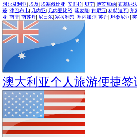
阿尔及利亚
|
埃及
|
埃塞俄比亚
|
安哥拉
|
贝宁
|
博茨瓦纳
|
布基纳
蓬
|
津巴布韦
|
几内亚
|
几内亚比绍
|
喀麦隆
|
肯尼亚
|
科特迪瓦
|
莱
亚
|
南非
|
南苏丹
|
尼日尔
|
塞拉利昂
|
塞内加尔
|
苏丹
|
坦桑尼亚
|
突
澳大利亚个人旅游便捷签