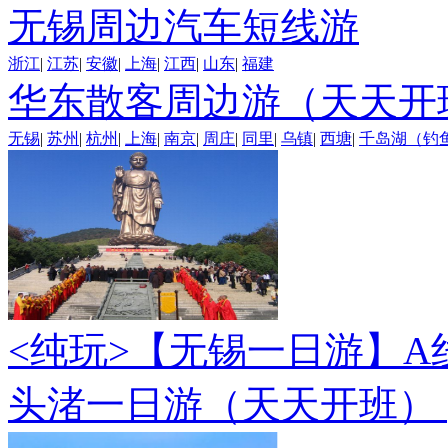
无锡周边汽车短线游
浙江
|
江苏
|
安徽
|
上海
|
江西
|
山东
|
福建
华东散客周边游（天天开
无锡
|
苏州
|
杭州
|
上海
|
南京
|
周庄
|
同里
|
乌镇
|
西塘
|
千岛湖（钓
<纯玩>
【无锡一日游】A
头渚一日游（天天开班）