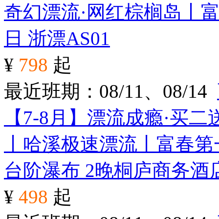
奇幻漂流·网红棕榈岛丨富
日
浙漂AS01
¥
798
起
最近班期：08/11、08/14
【7-8月】漂流成瘾·买
丨哈溪极速漂流丨富春第
台阶瀑布 2晚桐庐商务酒
¥
498
起