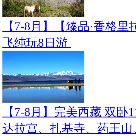
【7-8月】【臻品·香格里
飞纯玩8日游
【7-8月】完美西藏 双卧
达拉宫、扎基寺、药王山