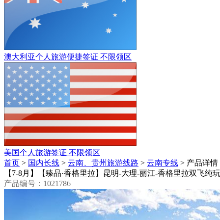
澳大利亚个人旅游便捷签证
不限领区
美国个人旅游签证
不限领区
首页
>
国内长线
>
云南、贵州旅游线路
>
云南专线
> 产品详情
【7-8月】【臻品·香格里拉】昆明-大理-丽江-香格里拉双飞纯
产品编号：1021786