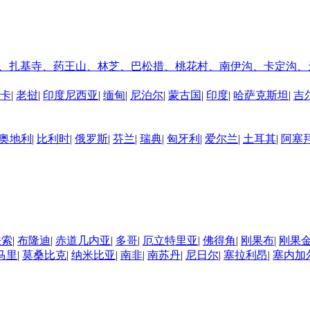
、扎基寺、药王山、林芝、巴松措、桃花村、南伊沟、卡定沟、
卡
|
老挝
|
印度尼西亚
|
缅甸
|
尼泊尔
|
蒙古国
|
印度
|
哈萨克斯坦
|
吉
奥地利
|
比利时
|
俄罗斯
|
芬兰
|
瑞典
|
匈牙利
|
爱尔兰
|
土耳其
|
阿塞
法索
|
布隆迪
|
赤道几内亚
|
多哥
|
厄立特里亚
|
佛得角
|
刚果布
|
刚果
马里
|
莫桑比克
|
纳米比亚
|
南非
|
南苏丹
|
尼日尔
|
塞拉利昂
|
塞内加