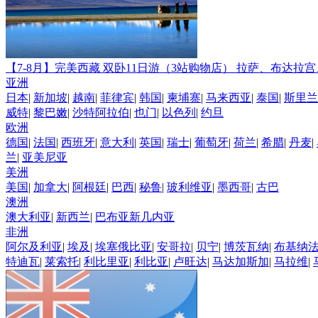
【7-8月】完美西藏 双卧11日游（3站购物店）
拉萨、布达拉宫
亚洲
日本
|
新加坡
|
越南
|
菲律宾
|
韩国
|
柬埔寨
|
马来西亚
|
泰国
|
斯里兰
威特
|
黎巴嫩
|
沙特阿拉伯
|
也门
|
以色列
|
约旦
欧洲
德国
|
法国
|
西班牙
|
意大利
|
英国
|
瑞士
|
葡萄牙
|
荷兰
|
希腊
|
丹麦
|
兰
|
亚美尼亚
美洲
美国
|
加拿大
|
阿根廷
|
巴西
|
秘鲁
|
玻利维亚
|
墨西哥
|
古巴
澳洲
澳大利亚
|
新西兰
|
巴布亚新几内亚
非洲
阿尔及利亚
|
埃及
|
埃塞俄比亚
|
安哥拉
|
贝宁
|
博茨瓦纳
|
布基纳
特迪瓦
|
莱索托
|
利比里亚
|
利比亚
|
卢旺达
|
马达加斯加
|
马拉维
|