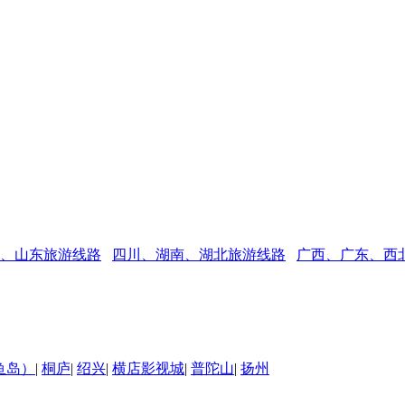
、山东旅游线路
四川、湖南、湖北旅游线路
广西、广东、西
鱼岛）
|
桐庐
|
绍兴
|
横店影视城
|
普陀山
|
扬州