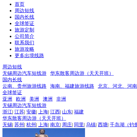
首页
周边短线
国内长线
全球签证
旅游定制
公司简介
联系我们
旅游攻略
更多出境线路
周边短线
无锡周边汽车短线游
华东散客周边游（天天开班）
国内长线
云南、贵州旅游线路
海南、福建旅游线路
北京、河北、河南
全球签证
亚洲
欧洲
美洲
澳洲
非洲
无锡周边汽车短线游
浙江
|
江苏
|
安徽
|
上海
|
江西
|
山东
|
福建
华东散客周边游（天天开班）
无锡
|
苏州
|
杭州
|
上海
|
南京
|
周庄
|
同里
|
乌镇
|
西塘
|
千岛湖（钓