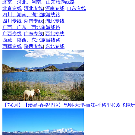
北京、河北、河南、山东旅游线路
北京专线
|
河北专线
|
河南专线
|
山东专线
四川、湖南、湖北旅游线路
四川专线
|
湖南专线
|
湖北专线
广西、广东、西北旅游线路
广西专线
|
广东专线
|
西北专线
西藏、陕西、东北旅游线路
西藏专线
|
陕西专线
|
东北专线
【7-8月】【臻品·香格里拉】昆明-大理-丽江-香格里拉双飞纯