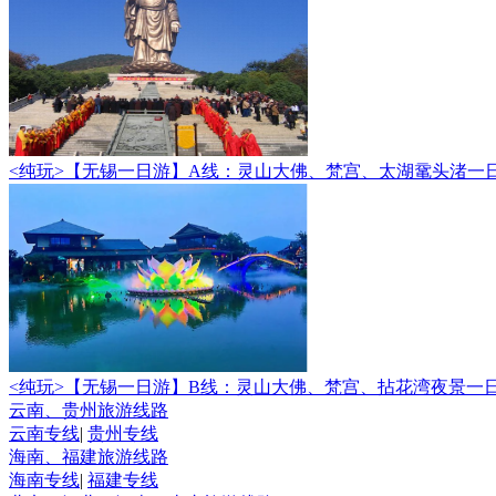
<纯玩>
【无锡一日游】A线：灵山大佛、梵宫、太湖鼋头渚一
<纯玩>
【无锡一日游】B线：灵山大佛、梵宫、拈花湾夜景一
云南、贵州旅游线路
云南专线
|
贵州专线
海南、福建旅游线路
海南专线
|
福建专线